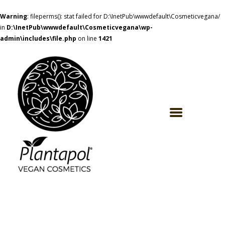
Warning
: fileperms(): stat failed for D:\InetPub\wwwdefault\Cosmeticvegana/
in
D:\InetPub\wwwdefault\Cosmeticvegana\wp-
admin\includes\file.php
on line
1421