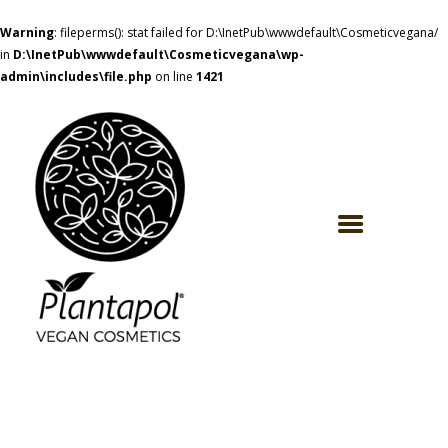
Warning
: fileperms(): stat failed for D:\InetPub\wwwdefault\Cosmeticvegana/
in
D:\InetPub\wwwdefault\Cosmeticvegana\wp-
admin\includes\file.php
on line
1421