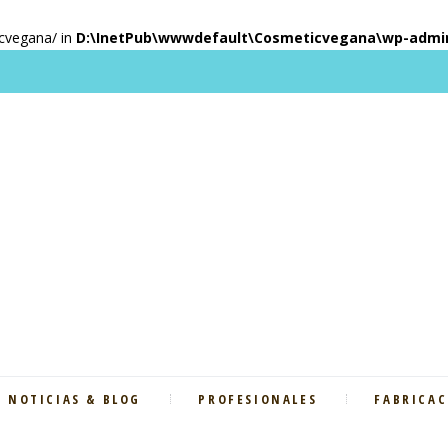
icvegana/ in
D:\InetPub\wwwdefault\Cosmeticvegana\wp-admin\
NOTICIAS & BLOG
PROFESIONALES
FABRICAC