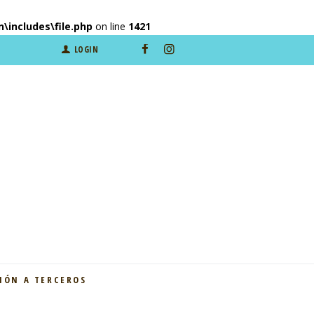
includes\file.php
on line
1421
LOGIN
IÓN A TERCEROS