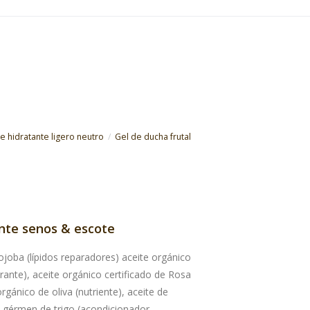
e hidratante ligero neutro
Gel de ducha frutal
ante senos & escote
Jojoba (lípidos reparadores) aceite orgánico
urante), aceite orgánico certificado de Rosa
gánico de oliva (nutriente), aceite de
e gérmen de trigo (acondicionador,