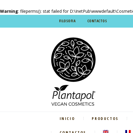
Warning
: fileperms(): stat failed for D:\InetPub\wwwdefault\Cosmet
FILOSOFIA
CONTACTOS
INICIO
PRODUCTOS
CONTACTOS