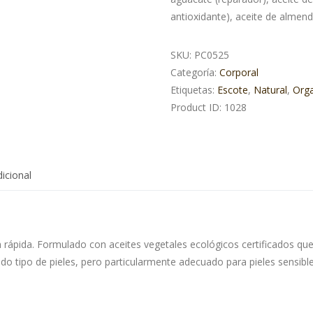
antioxidante), aceite de almendr
SKU:
PC0525
Categoría:
Corporal
Etiquetas:
Escote
,
Natural
,
Orga
Product ID:
1028
icional
 rápida. Formulado con aceites vegetales ecológicos certificados que 
odo tipo de pieles, pero particularmente adecuado para pieles sensibl