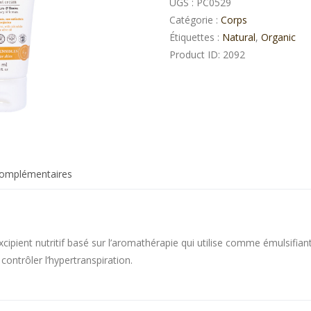
UGS :
PC0529
Catégorie :
Corps
Étiquettes :
Natural
,
Organic
Product ID:
2092
complémentaires
ient nutritif basé sur l’aromathérapie qui utilise comme émulsifiant 
contrôler l’hypertranspiration.