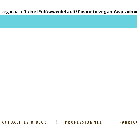
icvegana/ in
D:\InetPub\wwwdefault\Cosmeticvegana\wp-admin\
ACTUALITÉS & BLOG
PROFESSIONNEL
FABRIC