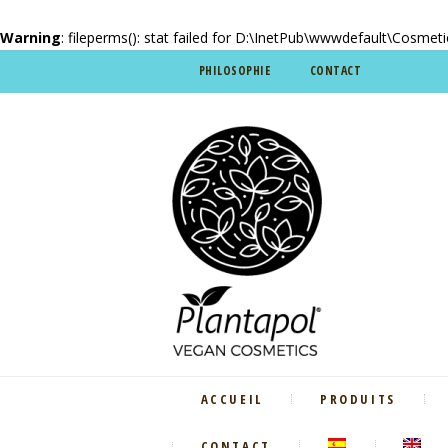
Warning
: fileperms(): stat failed for D:\InetPub\wwwdefault\Cosmet
PHILOSOPHIE
CONTACT
ACCUEIL
PRODUITS
CONTACT