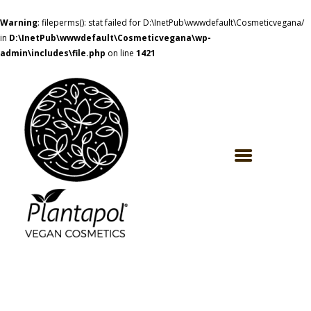
Warning
: fileperms(): stat failed for D:\InetPub\wwwdefault\Cosmeticvegana/
in
D:\InetPub\wwwdefault\Cosmeticvegana\wp-
admin\includes\file.php
on line
1421