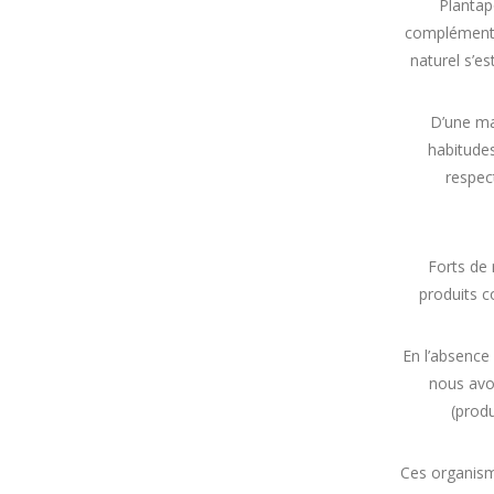
Plantap
compléments
naturel s’e
D’une man
habitudes
respec
Forts de
produits c
En l’absence
nous avon
(produ
Ces organisme