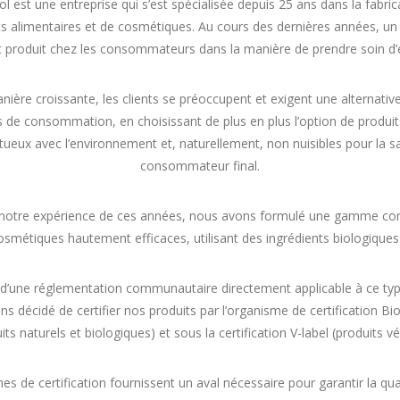
ol est une entreprise qui s’est spécialisée depuis 25 ans dans la fabric
 alimentaires et de cosmétiques. Au cours des dernières années, u
st produit chez les consommateurs dans la manière de prendre soin 
ière croissante, les clients se préoccupent et exigent une alternativ
 de consommation, en choisissant de plus en plus l’option de produit
tueux avec l’environnement et, naturellement, non nuisibles pour la s
consommateur final.
 notre expérience de ces années, nous avons formulé une gamme co
osmétiques hautement efficaces, utilisant des ingrédients biologiques
 d’une réglementation communautaire directement applicable à ce typ
s décidé de certifier nos produits par l’organisme de certification Bi
its naturels et biologiques) et sous la certification V-label (produits v
s de certification fournissent un aval nécessaire pour garantir la qu