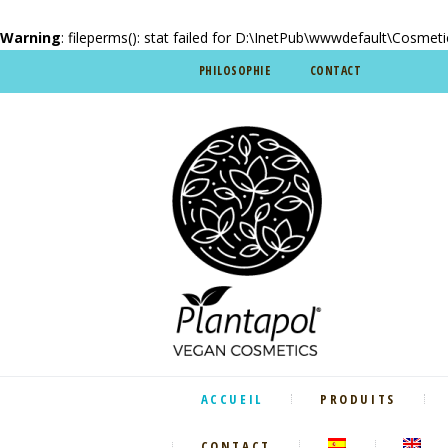
Warning
: fileperms(): stat failed for D:\InetPub\wwwdefault\Cosmet
PHILOSOPHIE
CONTACT
ACCUEIL
PRODUITS
CONTACT