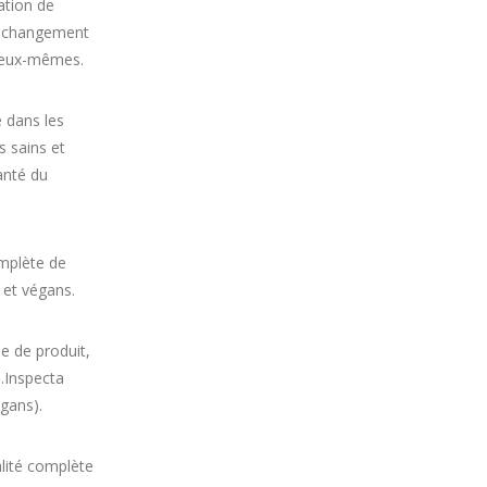
ation de
n changement
d’eux-mêmes.
e dans les
s sains et
anté du
mplète de
 et végans.
e de produit,
o.Inspecta
égans).
alité complète