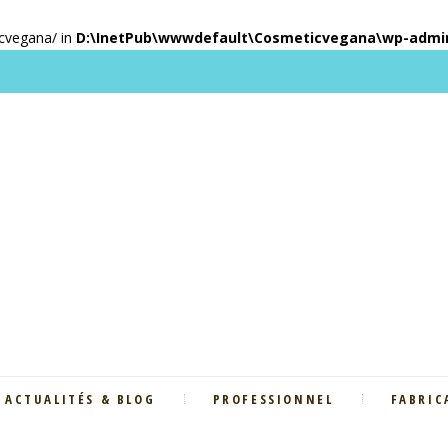
icvegana/ in
D:\InetPub\wwwdefault\Cosmeticvegana\wp-admin\
ACTUALITÉS & BLOG
PROFESSIONNEL
FABRIC